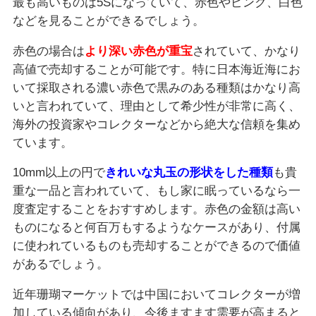
最も高いものは5Sになっていて、赤色やピンク、白色
などを見ることができるでしょう。
赤色の場合は
より深い赤色が重宝
されていて、かなり
高値で売却することが可能です。特に日本海近海にお
いて採取される濃い赤色で黒みのある種類はかなり高
いと言われていて、理由として希少性が非常に高く、
海外の投資家やコレクターなどから絶大な信頼を集め
ています。
10mm以上の円で
きれいな丸玉の形状をした種類
も貴
重な一品と言われていて、もし家に眠っているなら一
度査定することをおすすめします。赤色の金額は高い
ものになると何百万もするようなケースがあり、付属
に使われているものも売却することができるので価値
があるでしょう。
近年珊瑚マーケットでは中国においてコレクターが増
加している傾向があり、今後ますます需要が高まると