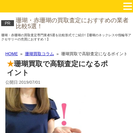
珊瑚・赤珊瑚の買取査定におすすめの業者
PR
比較5選！
珊瑚・赤珊瑚の買取査定専門業者5選を比較形式でご紹介!【珊瑚のネックレスや指輪等ア
クセサリーの売買におすすめ！】
HOME
»
珊瑚買取コラム
» 珊瑚買取で高額査定になるポイント
珊瑚買取で高額査定になるポ
イント
公開日:2019/07/01