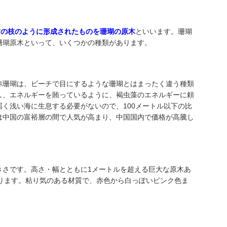
樹の枝のように形成されたものを珊瑚の原木
といいます。珊瑚
珊瑚原木といって、いくつかの種類があります。
赤珊瑚は、ビーチで目にするような珊瑚とはまったく違う種類
し、エネルギーを賄っているように、褐虫藻のエネルギーに頼
く浅い海に生息する必要がないので、100メートル以下の比
は中国の富裕層の間で人気が高まり、中国国内で価格が高騰し
きさです。高さ・幅とともに1メートルを超える巨大な原木あ
あります。粘り気のある材質で、赤色から白っぽいピンク色ま
。