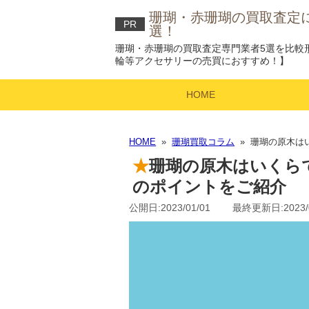
珊瑚・赤珊瑚の買取査定
PR
選！
珊瑚・赤珊瑚の買取査定専門業者5選を比較
輪等アクセサリーの売買におすすめ！】
HOME
HOME
»
珊瑚買取コラム
» 珊瑚の原木は
珊瑚の原木はいくら
のポイントをご紹介
公開日:2023/01/01 最終更新日:2023/0