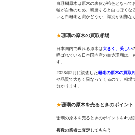
白珊瑚原木は原木の表皮が柿色となって
軸が白色のため、研磨すると白っぽくな
いと白珊瑚と識かどうか、識別が困難な
珊瑚の原木の買取相場
日本国内で獲れる原木は
大きく、美しい
呼ばれている日本国内産の血赤珊瑚は、
す。
2023年2月に調査した
珊瑚の原木の買取相場
や品質で大きく異なってくるので、相場
分かります。
珊瑚の原木を売るときのポイント
珊瑚の原木を売るときのポイントを4つ
複数の業者に査定してもらう