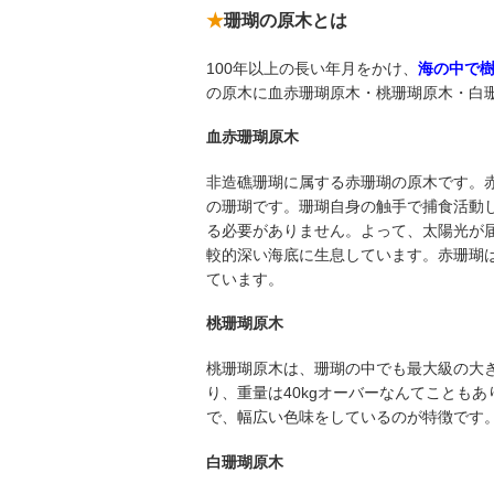
珊瑚の原木とは
100年以上の長い年月をかけ、
海の中で
の原木に血赤珊瑚原木・桃珊瑚原木・白
血赤珊瑚原木
非造礁珊瑚に属する赤珊瑚の原木です。
の珊瑚です。珊瑚自身の触手で捕食活動
る必要がありません。よって、太陽光が届
較的深い海底に生息しています。赤珊瑚
ています。
桃珊瑚原木
桃珊瑚原木は、珊瑚の中でも最大級の大
り、重量は40kgオーバーなんてことも
で、幅広い色味をしているのが特徴です
白珊瑚原木