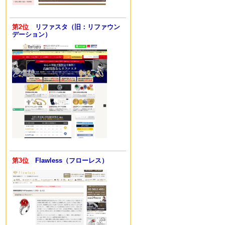
第2位
リファスタ（旧：リファウン
デーション）
第3位
Flawless（フローレス）