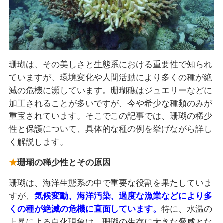
珊瑚は、その美しさと生態系における重要性で知られ
ていますが、環境変化や人間活動により多くの種が絶
滅の危機に瀕しています。珊瑚礁はジュエリーなどに
加工されることが多いですが、今や希少な種類のみが
重宝されています。そこでこの記事では、珊瑚の稀少
性と保護について、具体的な種の例を挙げながら詳し
く解説します。
珊瑚の稀少性とその原因
珊瑚は、海洋生態系の中で重要な役割を果たしていま
すが、
気候変動、海洋汚染、過度な漁業などにより多
くの種が絶滅の危機に直面しています。
特に、水温の
上昇による白化現象は、珊瑚の生存に大きな脅威とな