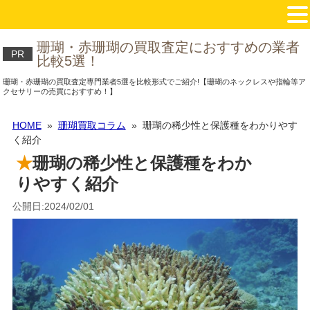
珊瑚・赤珊瑚の買取査定におすすめの業者
PR
比較5選！
珊瑚・赤珊瑚の買取査定専門業者5選を比較形式でご紹介!【珊瑚のネックレスや指輪等ア
クセサリーの売買におすすめ！】
HOME
»
珊瑚買取コラム
» 珊瑚の稀少性と保護種をわかりやす
く紹介
珊瑚の稀少性と保護種をわか
りやすく紹介
公開日:2024/02/01