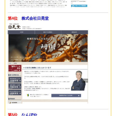
第4位
株式会社日晃堂
第5位
なんぼや