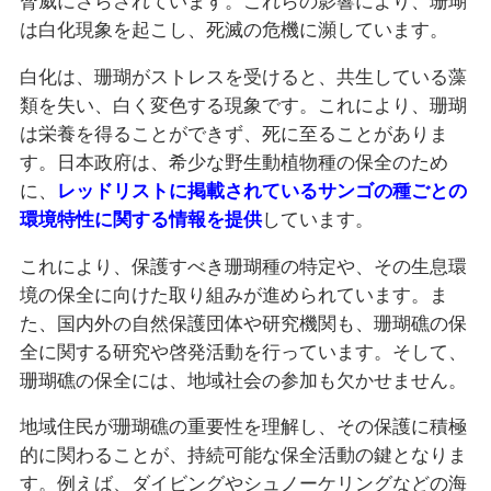
脅威にさらされています。これらの影響により、珊瑚
は白化現象を起こし、死滅の危機に瀕しています。
白化は、珊瑚がストレスを受けると、共生している藻
類を失い、白く変色する現象です。これにより、珊瑚
は栄養を得ることができず、死に至ることがありま
す。日本政府は、希少な野生動植物種の保全のため
に、
レッドリストに掲載されているサンゴの種ごとの
環境特性に関する情報を提供
しています。
これにより、保護すべき珊瑚種の特定や、その生息環
境の保全に向けた取り組みが進められています。ま
た、国内外の自然保護団体や研究機関も、珊瑚礁の保
全に関する研究や啓発活動を行っています。そして、
珊瑚礁の保全には、地域社会の参加も欠かせません。
地域住民が珊瑚礁の重要性を理解し、その保護に積極
的に関わることが、持続可能な保全活動の鍵となりま
す。例えば、ダイビングやシュノーケリングなどの海