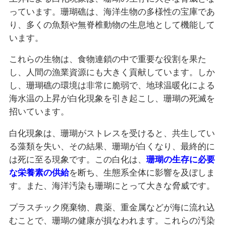
っています。珊瑚礁は、海洋生物の多様性の宝庫であ
り、多くの魚類や無脊椎動物の生息地として機能して
います。
これらの生物は、食物連鎖の中で重要な役割を果た
し、人間の漁業資源にも大きく貢献しています。しか
し、珊瑚礁の環境は非常に脆弱で、地球温暖化による
海水温の上昇が白化現象を引き起こし、珊瑚の死滅を
招いています。
白化現象は、珊瑚がストレスを受けると、共生してい
る藻類を失い、その結果、珊瑚が白くなり、最終的に
は死に至る現象です。この白化は、
珊瑚の生存に必要
な栄養素の供給
を断ち、生態系全体に影響を及ぼしま
す。また、海洋汚染も珊瑚にとって大きな脅威です。
プラスチック廃棄物、農薬、重金属などが海に流れ込
むことで、珊瑚の健康が損なわれます。これらの汚染