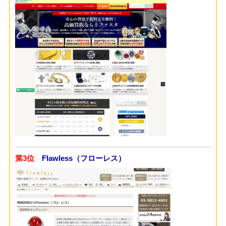
第3位
Flawless（フローレス）