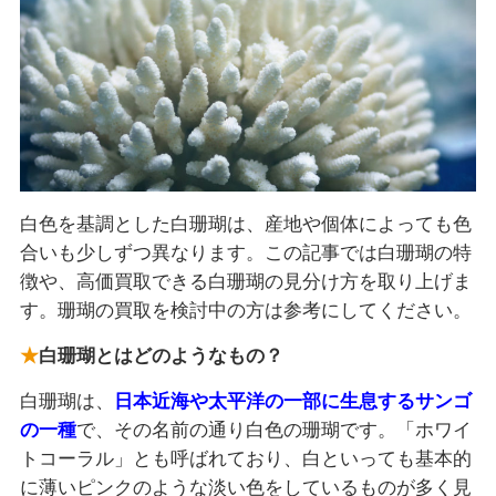
白色を基調とした白珊瑚は、産地や個体によっても色
合いも少しずつ異なります。この記事では白珊瑚の特
徴や、高価買取できる白珊瑚の見分け方を取り上げま
す。珊瑚の買取を検討中の方は参考にしてください。
白珊瑚とはどのようなもの？
白珊瑚は、
日本近海や太平洋の一部に生息するサンゴ
の一種
で、その名前の通り白色の珊瑚です。「ホワイ
トコーラル」とも呼ばれており、白といっても基本的
に薄いピンクのような淡い色をしているものが多く見