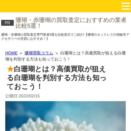
珊瑚・赤珊瑚の買取査定におすすめの業者
PR
比較5選！
珊瑚・赤珊瑚の買取査定専門業者5選を比較形式でご紹介!【珊瑚のネックレスや指輪等ア
クセサリーの売買におすすめ！】
HOME
»
珊瑚買取コラム
» 白珊瑚とは？高価買取が狙える白珊
瑚を判別する方法も知っておこう！
白珊瑚とは？高価買取が狙え
る白珊瑚を判別する方法も知っ
ておこう！
公開日:2022/02/15