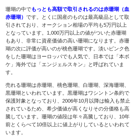
珊瑚の中で
もっとも高額で取引されるのは赤珊瑚（血
赤珊瑚）
です。とくに国産のものは最高級品として取
引されており、オークション相場の平均も5万円以上
となっています。1,000万円以上の値がついた赤珊瑚
もあり、非常に資産価値の高い珊瑚になります。赤珊
瑚の次に評価が高いのが桃色珊瑚です。淡いピンク色
をした珊瑚はヨーロッパでも人気で、日本では「本ボ
ケ」海外では「エンジェルスキン」と呼ばれていま
す。
売れる珊瑚は赤珊瑚、桃色珊瑚、白珊瑚、深海珊瑚、
黒珊瑚といわれています。黒珊瑚はワシントン条約で
保護対象となっており、2006年10月以降は輸入も禁止
されているため、希少価値が高くなりその分価格も高
騰しています。珊瑚の値段は年々高騰しており、10年
前とくらべて10倍以上に値上がりしているといわれて
います。