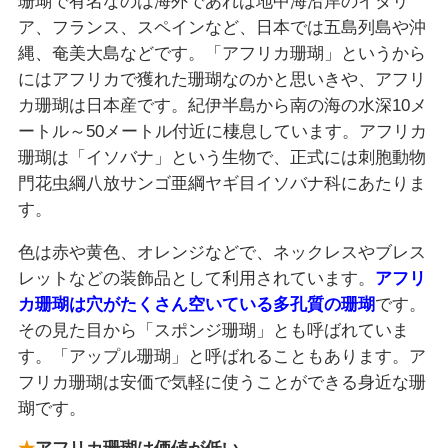
珊瑚で有名なのは海外であれば地中海沿岸のイタリ
ア、フランス、スペインなど、日本では五島列島や沖
縄、奄美大島などです。「アフリカ珊瑚」というから
にはアフリカで獲れた珊瑚なのかと思いきや、アフリ
カ珊瑚は日本産です。紀伊半島から南の海の水深10メ
ートル～50メートル付近に棲息しています。アフリカ
珊瑚は「イソバナ」という生物で、正式には刺胞動物
門花虫綱八放サンゴ亜綱ヤギ目イソバナ科にあたりま
す。
色は赤や黄色、オレンジなどで、ネックレスやブレス
レットなどの装飾品として利用されています。
アフリ
カ珊瑚は穴がたくさん空いている多孔質の珊瑚
です。
その見た目から「スポンジ珊瑚」とも呼ばれていま
す。「アップル珊瑚」と呼ばれることもあります。ア
フリカ珊瑚は安価で気軽に使うことができる身近な珊
瑚です。