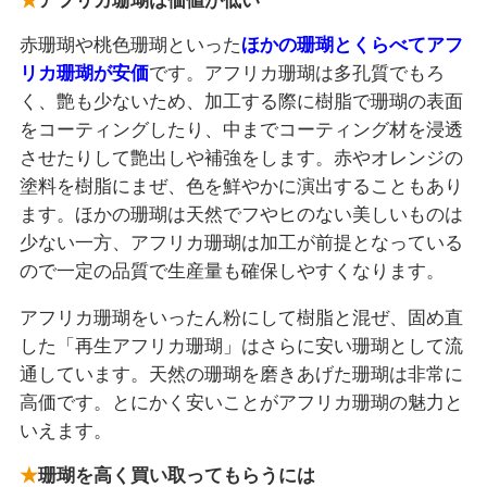
アフリカ珊瑚は価値が低い
赤珊瑚や桃色珊瑚といった
ほかの珊瑚とくらべてアフ
リカ珊瑚が安価
です。アフリカ珊瑚は多孔質でもろ
く、艶も少ないため、加工する際に樹脂で珊瑚の表面
をコーティングしたり、中までコーティング材を浸透
させたりして艶出しや補強をします。赤やオレンジの
塗料を樹脂にまぜ、色を鮮やかに演出することもあり
ます。ほかの珊瑚は天然でフやヒのない美しいものは
少ない一方、アフリカ珊瑚は加工が前提となっている
ので一定の品質で生産量も確保しやすくなります。
アフリカ珊瑚をいったん粉にして樹脂と混ぜ、固め直
した「再生アフリカ珊瑚」はさらに安い珊瑚として流
通しています。天然の珊瑚を磨きあげた珊瑚は非常に
高価です。とにかく安いことがアフリカ珊瑚の魅力と
いえます。
珊瑚を高く買い取ってもらうには