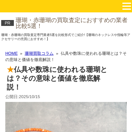
珊瑚・赤珊瑚の買取査定におすすめの業者
PR
比較5選！
珊瑚・赤珊瑚の買取査定専門業者5選を比較形式でご紹介!【珊瑚のネックレスや指輪等ア
クセサリーの売買におすすめ！】
HOME
»
珊瑚買取コラム
» 仏具や数珠に使われる珊瑚とは？そ
の意味と価値を徹底解説！
仏具や数珠に使われる珊瑚と
は？その意味と価値を徹底解
説！
公開日:2025/10/15