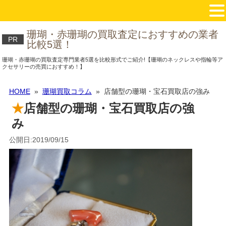
珊瑚・赤珊瑚の買取査定におすすめの業者
PR
比較5選！
珊瑚・赤珊瑚の買取査定専門業者5選を比較形式でご紹介!【珊瑚のネックレスや指輪等ア
クセサリーの売買におすすめ！】
HOME
»
珊瑚買取コラム
» 店舗型の珊瑚・宝石買取店の強み
店舗型の珊瑚・宝石買取店の強
み
公開日:2019/09/15